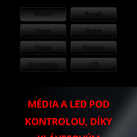
Steady
Breath
Wave
Radar
Ripple
Reactive
Customize
Off
MÉDIA A LED POD
KONTROLOU, DÍKY