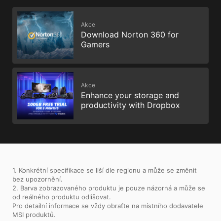
Akce
Download Norton 360 for
Gamers
Akce
Enhance your storage and
productivity with Dropbox
1. Konkrétní specifikace se liší dle regionu a může se změnit
bez upozornění.
2. Barva zobrazovaného produktu je pouze názorná a může se
od reálného produktu odlišovat.
Pro detailní informace se vždy obraťte na místního dodavatele
MSI produktů.