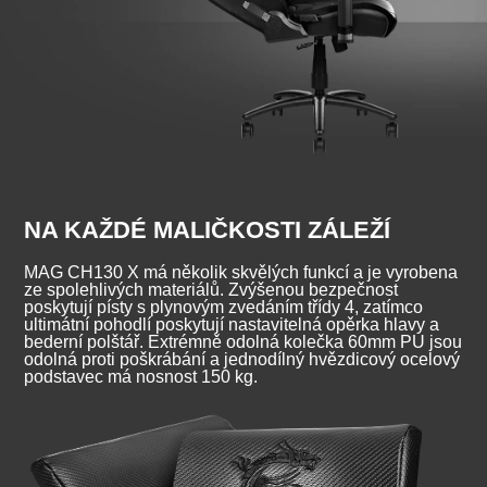
NA KAŽDÉ MALIČKOSTI ZÁLEŽÍ
MAG CH130 X má několik skvělých funkcí a je vyrobena
ze spolehlivých materiálů. Zvýšenou bezpečnost
poskytují písty s plynovým zvedáním třídy 4, zatímco
ultimátní pohodlí poskytují nastavitelná opěrka hlavy a
bederní polštář. Extrémně odolná kolečka 60mm PU jsou
odolná proti poškrábání a jednodílný hvězdicový ocelový
podstavec má nosnost 150 kg.