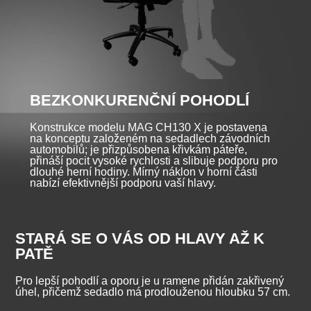
BEZKONKURENČNÍ POHODLÍ
Konstrukce modelu MAG CH130 X je postavena
na konceptu založeném na sedadlech závodních
automobilů; je přizpůsobena křivkám páteře,
přináší pocit vysoké rychlosti a slibuje podporu pro
dlouhé herní hodiny. Mírný náklon v horní části
nabízí efektivnější podporu vaší hlavy.
STARÁ SE O VÁS OD HLAVY AŽ K
PATĚ
Pro lepší pohodlí a oporu je u ramene přidán zakřivený
úhel, přičemž sedadlo má prodlouženou hloubku 57 cm.