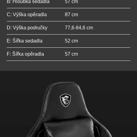
B: Hloubka sedadla
57 cm
C: Výška opěradla
87 cm
D: Výška područky
77,6-84,6 cm
E: Šířka sedadla
52 cm
F: Šířka opěradla
57 cm