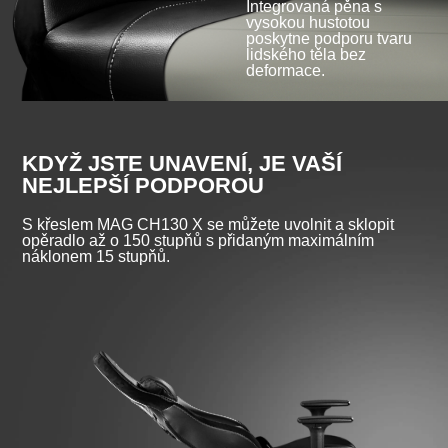
Integrovaná pěna s
vysokou hustotou
poskytne podporu tvaru
lidského těla bez
deformace.
KDYŽ JSTE UNAVENÍ, JE VAŠÍ
NEJLEPŠÍ PODPOROU
S křeslem MAG CH130 X se můžete uvolnit a sklopit
opěradlo až o 150 stupňů s přidaným maximálním
náklonem 15 stupňů.