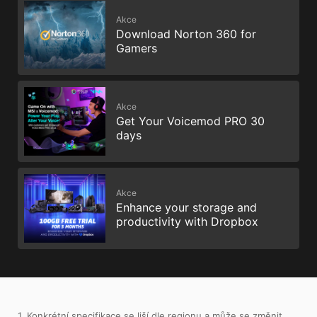
Akce
Download Norton 360 for
Gamers
Akce
Get Your Voicemod PRO 30
days
Akce
Enhance your storage and
productivity with Dropbox
1. Konkrétní specifikace se liší dle regionu a může se změnit