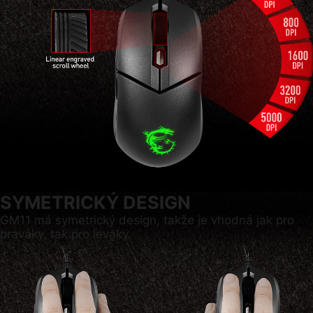
SYMETRICKÝ DESIGN
GM11 má symetrický design, takže je vhodná jak pro
praváky, tak pro leváky.