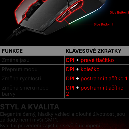
FUNKCE
KLÁVESOVÉ ZKRATKY
Změna jasu
DPI
+
pravé tlačítko
Přepnutí módu
DPI
+
kolečko
Změna rychlosti
DPI
+
postranní tlačítko 1
Změna směru nebo
DPI
+
postranní tlačítko
barvy
2
STYL A KVALITA
Elegantní černý, hladký vzhled a dlouhá životnost jsou
základy herní myši GM11.
Kvalitní provedení zajišťuje skvělé uchopení.