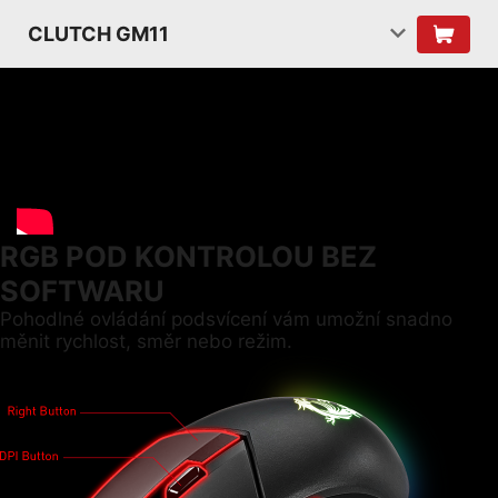
CLUTCH GM11
RGB POD KONTROLOU BEZ
SOFTWARU
Pohodlné ovládání podsvícení vám umožní snadno
měnit rychlost, směr nebo režim.