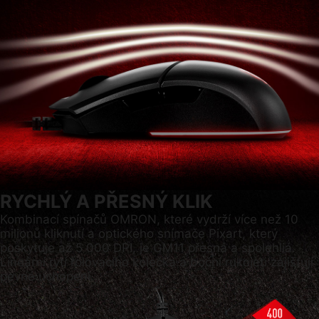
RYCHLÝ A PŘESNÝ KLIK
Kombinací spínačů OMRON, které vydrží více než 10
milionů kliknutí a optického snímače Pixart, který
poskytuje až 5 000 DPI, je GM11 přesná a spolehliá.
Lineární rytí rolovacího kolečka a boční rukojeti zajišťují
pevné uchopení.