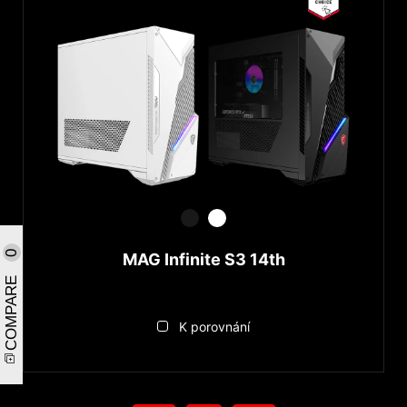
0
MAG Infinite S3 14th
COMPARE
K porovnání