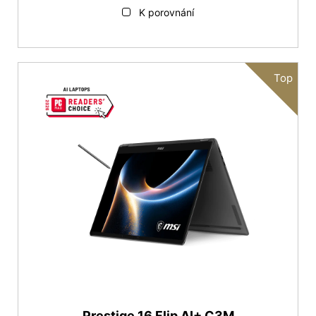
K porovnání
Top
Prestige 16 Flip AI+ C3M