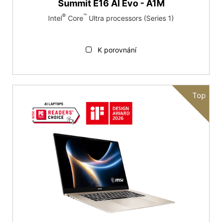
Summit E16 AI Evo - A1M
®
™
Intel
Core
Ultra processors (Series 1)
K porovnání
Top