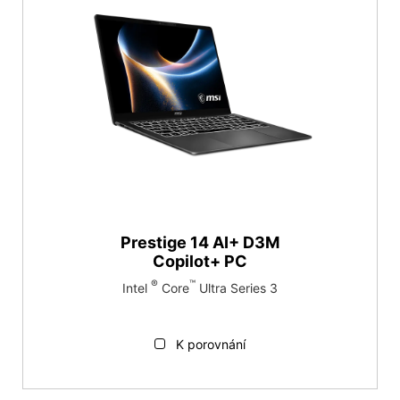
Prestige 14 AI+ D3M
Copilot+ PC
®
™
Intel
Core
Ultra Series 3
K porovnání