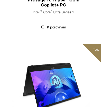
Copilot+ PC
®
™
Intel
Core
Ultra Series 3
K porovnání
Top