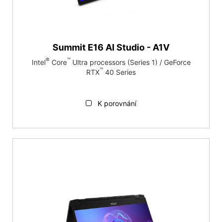
Summit E16 AI Studio - A1V
®
™
Intel
Core
Ultra processors (Series 1) / GeForce
™
RTX
40 Series
K porovnání