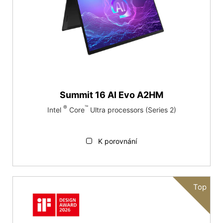
Summit 16 AI Evo A2HM
®
™
Intel
Core
Ultra processors (Series 2)
K porovnání
Top