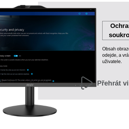
Ochra
soukr
Obsah obrazo
odejde, a vr
uživatele.
Přehrát v