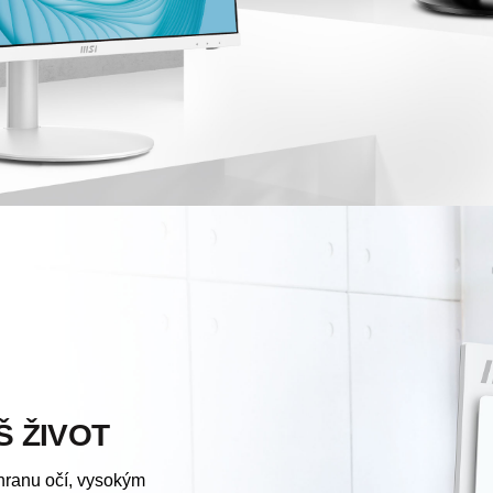
Š ŽIVOT
hranu očí, vysokým