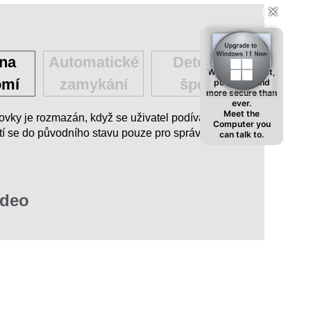
✕
✕
na
Automatické
Detekce
Windows is fast,
omí
zamykání
špehů
powerful, and
more secure than
ever.
vky je rozmazán, když se uživatel podívá nebo
Meet the
Computer you
átí se do původního stavu pouze pro správného
can talk to.
ideo